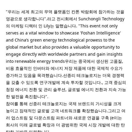
"우리는 세계 최고의 무역 플랫폼인 칸톤 박람회에 참가하는 것을
영광으로 생각합니다".라고 전시회에서 Sunchongli Technology
의 마케팅 디렉터 인 Lily는 말했습니다. "This event not only
serves as a vital window to showcase 'Foshan Intelligence'
and China’s green energy technological prowess to the
global market but also provides a valuable opportunity to
engage directly with worldwide partners and gain insights
into renewable energy trends우리는 중국에서 생산된 고품질,
비용 효율적인 인버터와 에너지 저장 제품에 대한 국제적 수요가
증가하고 있음을 목격했습니다.선종리 테크놀로지는 더욱 경쟁력
을 갖출 수 있도록 연구개발에 계속 투자할 것입니다., 고객 중심의
청정 에너지 전환 및 관리 솔루션, 글로벌 에너지 전환과 지속 가능
한 발전을 촉진합니다".
참여를 통해 선종리 테크놀로지는 국제 브랜드의 가시성을 크게
높이고 잠재적인 글로벌 고객 네트워크를 확장했습니다.그리고 여
러 업스트림 및 다운스트림 파트너와 새로운 연결을 구축 (e이는
회사의 미래 글로벌 확장과 더 광범위한 국제 시장 개발에 대한 탄
탄한 기반을 마련합니다.