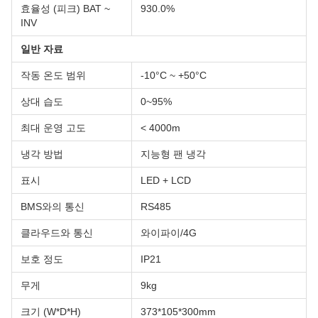
효율성 (피크) BAT ~
930.0%
INV
일반 자료
작동 온도 범위
-10°C ~ +50°C
상대 습도
0~95%
최대 운영 고도
< 4000m
냉각 방법
지능형 팬 냉각
표시
LED + LCD
BMS와의 통신
RS485
클라우드와 통신
와이파이/4G
보호 정도
IP21
무게
9kg
크기 (W*D*H)
373*105*300mm