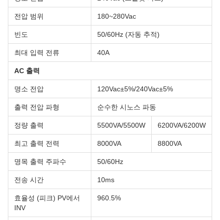
전압 범위
180~280Vac
빈도
50/60Hz (자동 추적)
최대 입력 전류
40A
AC 출력
명소 전압
120Vac±5%/240Vac±5%
출력 전압 파형
순수한 시노스 파동
정량 출력
5500VA/5500W
6200VA/6200W
최고 출력 전력
8000VA
8800VA
명목 출력 주파수
50/60Hz
전송 시간
10ms
효율성 (피크) PV에서
960.5%
INV