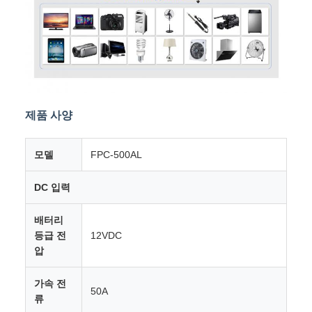
제품 사양
모델
FPC-500AL
DC 입력
배터리
등급 전
12VDC
압
가속 전
50A
류