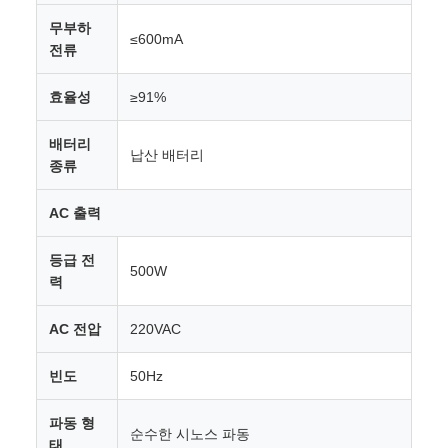
무부하
≤600mA
전류
효율성
≥91%
배터리
납산 배터리
종류
AC 출력
등급 전
500W
력
AC 전압
220VAC
빈도
50Hz
파동 형
순수한 시노스 파동
태