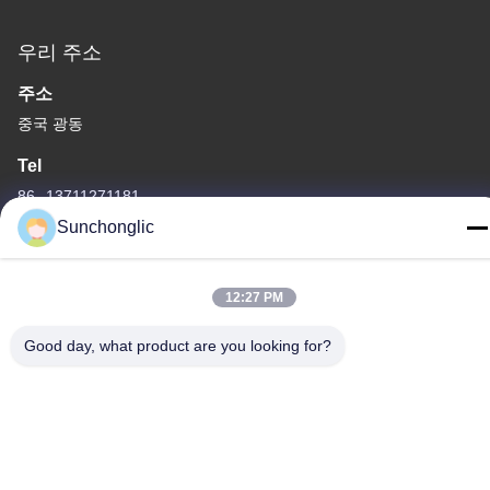
우리 주소
주소
중국 광동
Tel
86--13711271181
Sunchonglic
12:27 PM
개인 정보 정책
|
사이트맵
Good day, what product are you looking for?
중국 좋은 품질 수정된 정현파 인버터 공급업체. 저작권 © -2026
Foshan Suntway Technology Co. Ltd. . 판권 소유.