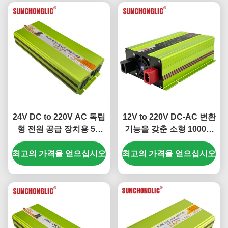
24V DC to 220V AC 독립
12V to 220V DC-AC 변환
형 전원 공급 장치용 5V
기능을 갖춘 소형 1000W
1000mA USB 출력 기능
순수 정현파 전력 인버터
최고의 가격을 얻으십시오
의 3000W 순수 정현파 인
최고의 가격을 얻으십시오
버터