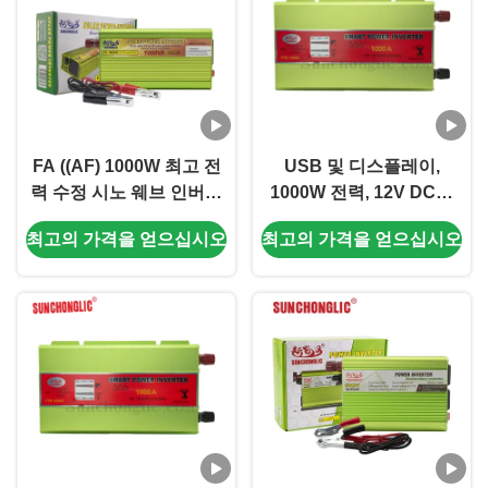
FA ((AF) 1000W 최고 전
USB 및 디스플레이,
력 수정 시노 웨브 인버터
1000W 전력, 12V DC를
내장 USB 충전, 멀티 보호
110V AC 60Hz 수정 사인
최고의 가격을 얻으십시오
최고의 가격을 얻으십시오
및 오프 그리드 사용을위
파로 변환하는 스마트 오
한 반 역 연결.
프 그리드 인버터