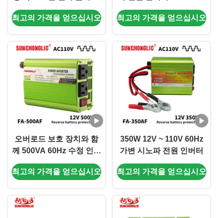
정 된 시노 파드 전력 인버
서 110V AC 60Hz 오프 그
최고의 가격을 얻으십시오
최고의 가격을 얻으십시오
터
리드 인버터
오버로드 보호 장치와 함
350W 12V ~ 110V 60Hz
께 500VA 60Hz 수정 인버
가변 시노파 전원 인버터
터 12VDC에서 110VAC
최고의 가격을 얻으십시오
최고의 가격을 얻으십시오
전력 인버터