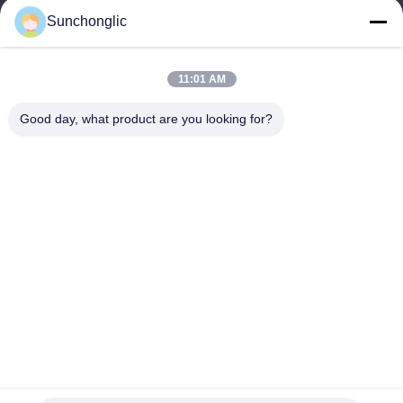
Sunchonglic
factory01@sunchonglic.com
11:01 AM
우리 주소
Good day, what product are you looking for?
주소
중국 광동
Tel
86--13711271181
개인 정보 정책
|
사이트맵
중국 좋은 품질 수정된 정현파 인버터 공급업체. 저작권 © -2026
Foshan Suntway Technology Co. Ltd. . 판권 소유.