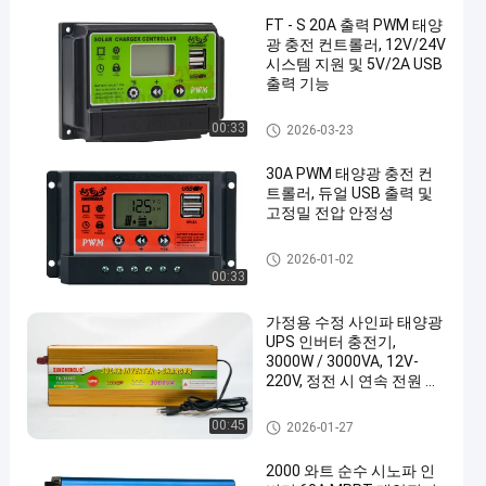
FT - S 20A 출력 PWM 태양
광 충전 컨트롤러, 12V/24V
시스템 지원 및 5V/2A USB
출력 기능
PWM 태양 충전 컨트롤러
00:33
2026-03-23
30A PWM 태양광 충전 컨
트롤러, 듀얼 USB 출력 및
고정밀 전압 안정성
PWM 태양 충전 컨트롤러
2026-01-02
00:33
가정용 수정 사인파 태양광
UPS 인버터 충전기,
3000W / 3000VA, 12V-
220V, 정전 시 연속 전원 공
급
UPS 충전기 인버터
00:45
2026-01-27
2000 와트 순수 시노파 인