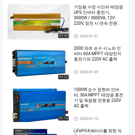
가정용 수정 사인파 태양광
UPS 인버터 충전기,
3000W / 3000VA, 12V-
220V, 정전 시 연속 전원 공
급
UPS 충전기 인버터
00:45
2026-01-27
2000 와트 순수 시노파 인
버터 60A MPPT 태양전지
충전기와 220V AC 출력
순수 사인파 인버터
2026-01-09
00:32
1000W 순수 정현파 인버
터, 30A MPPT 태양광 충전
기 및 독립형 전원용 220V
AC 출력
순수 사인파 인버터
00:13
2026-01-15
LiFePO4 배터리를 위한 자