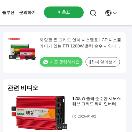
따옴표
솔루션
문의하기
태양광 온 그리드 연계 시스템용 LCD 디스플
레이가 있는 FTI 1200W 출력 순수 사인파
그리드 타이 인버터
지금 챗팅하세요
더 알아보기
관련 비디오
1200W 출력 순수한 시노스
웨브 그리드 타이 인버터
그리드 제휴 인버터
2026-01-02
00:22